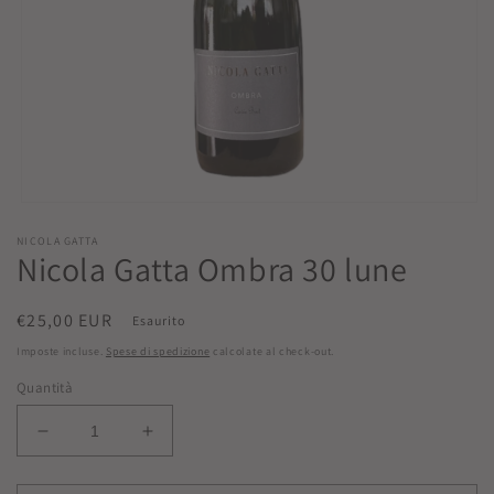
Apri
contenuti
NICOLA GATTA
multimediali
Nicola Gatta Ombra 30 lune
1
in
finestra
modale
Prezzo
€25,00 EUR
Esaurito
di
Imposte incluse.
Spese di spedizione
calcolate al check-out.
listino
Quantità
Diminuisci
Aumenta
quantità
quantità
per
per