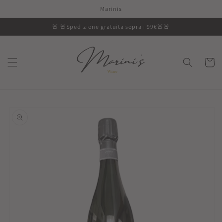
Vai
Marinis
direttamente
ai contenuti
🚨 🚨Spedizione gratuita sopra i 99€🚨🚨
Carrell
Passa alle
informazioni
sul prodotto