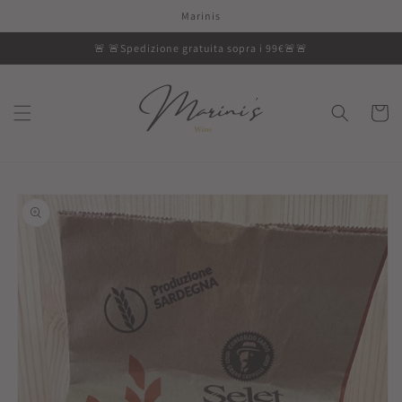
Vai
Marinis
direttamente
ai contenuti
🚨 🚨Spedizione gratuita sopra i 99€🚨🚨
Carrell
Passa alle
informazioni
sul prodotto