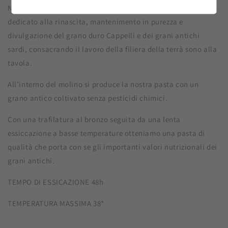
Nasce dal lavoro della Selet dopo oltre un trentennio
dedicato alla rinascita, mantenimento in purezza e
divulgazione del grano duro Cappelli e dei grani antichi
sardi, consacrando il lavoro della filiera della terrà sono alla
tavola.
All’interno del molino si produce la nostra pasta con un
grano antico coltivato senza pesticidi chimici.
Con una trafilatura al bronzo seguita da una lenta
essiccazione a basse temperature otteniamo una pasta di
qualità che porta con se gli importanti valori nutrizionali dei
grani antichi.
TEMPO DI ESSICAZIONE 48h
TEMPERATURA MASSIMA 38*