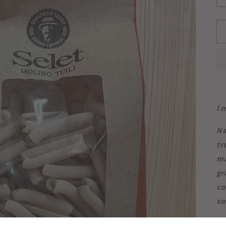
l 
Na
tr
ma
gr
co
so
Al