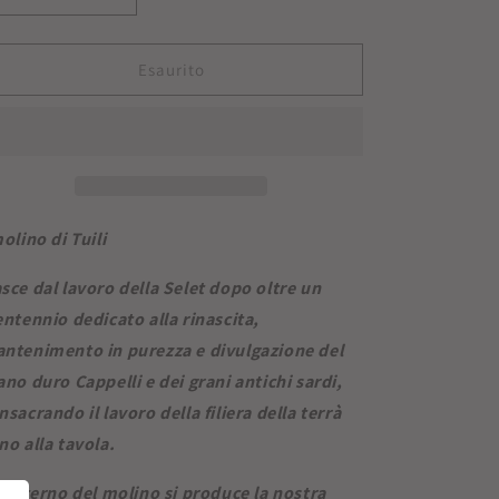
quantità
quantità
per
per
Caserecce
Caserecce
Esaurito
molino di Tuili
sce dal lavoro della Selet dopo oltre un
entennio dedicato alla rinascita,
ntenimento in purezza e divulgazione del
ano duro Cappelli e dei grani antichi sardi,
nsacrando il lavoro della filiera della terrà
no alla tavola.
l’interno del molino si produce la nostra