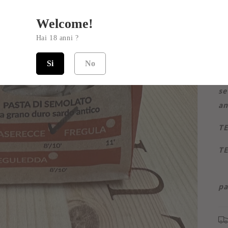
pa
Welcome!
pe
Hai 18 anni ?
Co
le
Si
No
ot
se
an
TE
TE
pa