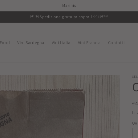
Marinis
🚨 🚨Spedizione gratuita sopra i 99€🚨🚨
Food
Vini Sardegna
Vini Italia
Vini Francia
Contatti
SEL
P
€
di
Imp
li
Qu