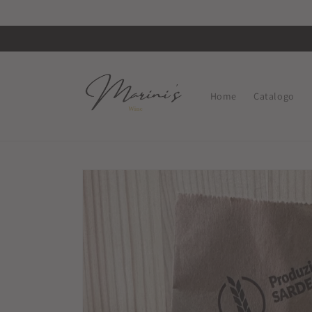
Vai
direttamente
ai contenuti
Home
Catalogo
Passa alle
informazioni
sul prodotto