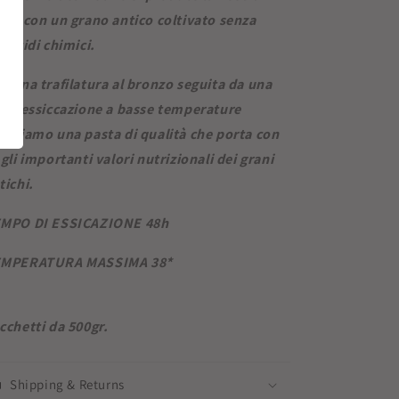
sta con un grano antico coltivato senza
sticidi chimici.
n una trafilatura al bronzo seguita da una
nta essiccazione a basse temperature
teniamo una pasta di qualità che porta con
 gli importanti valori nutrizionali dei grani
tichi.
MPO DI ESSICAZIONE 48h
MPERATURA MASSIMA 38*
cchetti da 500gr.
Shipping & Returns