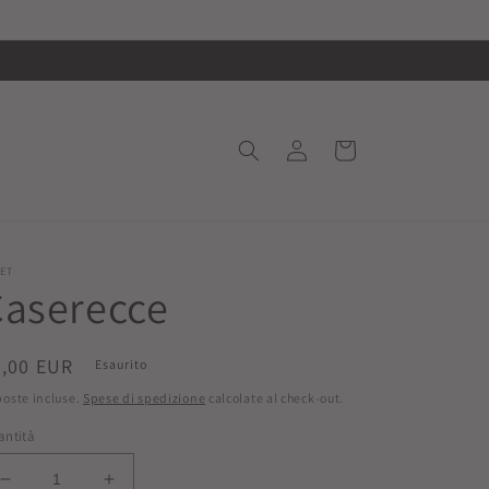
Accedi
Carrello
ET
Caserecce
rezzo
4,00 EUR
Esaurito
oste incluse.
Spese di spedizione
calcolate al check-out.
stino
antità
Diminuisci
Aumenta